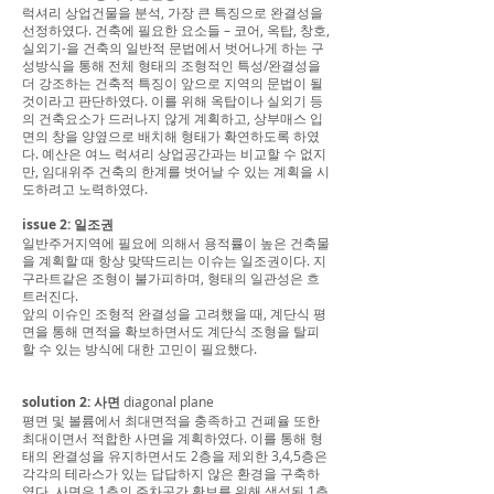
럭셔리 상업건물을 분석, 가장 큰 특징으로 완결성을
선정하였다. 건축에 필요한 요소들 – 코어, 옥탑, 창호,
실외기-을 건축의 일반적 문법에서 벗어나게 하는 구
성방식을 통해 전체 형태의 조형적인 특성/완결성을
더 강조하는 건축적 특징이 앞으로 지역의 문법이 될
것이라고 판단하였다. 이를 위해 옥탑이나 실외기 등
의 건축요소가 드러나지 않게 계획하고, 상부매스 입
면의 창을 양옆으로 배치해 형태가 확연하도록 하였
다. 예산은 여느 럭셔리 상업공간과는 비교할 수 없지
만, 임대위주 건축의 한계를 벗어날 수 있는 계획을 시
도하려고 노력하였다.
issue 2: 일조권
일반주거지역에 필요에 의해서 용적률이 높은 건축물
을 계획할 때 항상 맞딱드리는 이슈는 일조권이다. 지
구라트같은 조형이 불가피하며, 형태의 일관성은 흐
트러진다.
앞의 이슈인 조형적 완결성을 고려했을 때, 계단식 평
면을 통해 면적을 확보하면서도 계단식 조형을 탈피
할 수 있는 방식에 대한 고민이 필요했다.
solution 2: 사면
diagonal plane
평면 및 볼륨에서 최대면적을 충족하고 건폐율 또한
최대이면서 적합한 사면을 계획하였다. 이를 통해 형
태의 완결성을 유지하면서도 2층을 제외한 3,4,5층은
각각의 테라스가 있는 답답하지 않은 환경을 구축하
였다. 사면은 1층의 주차공간 확보를 위해 생성된 1층