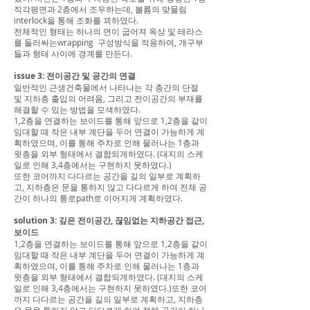
직각평면과 2층에서 조우하는데, 볼륨의 맞물림
interlock을 통해 조화를 꾀하였다.
전체적인 형태는 하나의 면이 굽어져 옥상 및 테라스
를 둘러싸는wrapping 구성방식을 적용하여, 개구부
들과 형태 사이에 경계를 만든다.
issue 3: 전이공간 및 공간의 연결
일반적인 근생건축물에서 나타나는 각 층간의 단절
및 지하층 출입의 어려움, 그리고 전이공간의 부재를
해결할 수 있는 방법을 모색하였다.
1,2층을 연결하는 보이드를 통해 앞으로 1,2층을 같이
임대할 때 작은 내부 계단을 두어 연결이 가능하게 계
획하였으며, 이를 통해 주차로 인해 물러나는 1층과
윗층을 외부 형태에서 결합되게하였다. (대지의 스케
일로 인해 3,4층에서는 구현하지 못하였다.)
또한 코어까지 다다르는 공간을 길의 일부로 계획하
고, 지하층은 문을 통하지 않고 다다르게 하여 전체 공
간이 하나의 통로path로 이어지게 계획하였다.
solution 3: 깊은 전이공간, 끊임없는 지하공간 접근,
보이드
1,2층을 연결하는 보이드를 통해 앞으로 1,2층을 같이
임대할 때 작은 내부 계단을 두어 연결이 가능하게 계
획하였으며, 이를 통해 주차로 인해 물러나는 1층과
윗층을 외부 형태에서 결합되게하였다. (대지의 스케
일로 인해 3,4층에서는 구현하지 못하였다.)또한 코어
까지 다다르는 공간을 길의 일부로 계획하고, 지하층