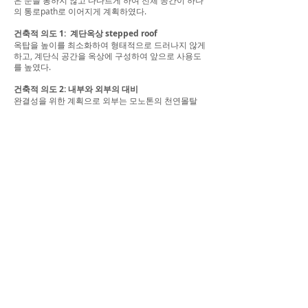
은 문을 통하지 않고 다다르게 하여 전체 공간이 하나
의 통로path로 이어지게 계획하였다.
건축적 의도 1: 계단옥상 stepped roof
옥탑을 높이를 최소화하여 형태적으로 드러나지 않게
하고, 계단식 공간을 옥상에 구성하여 앞으로 사용도
를 높였다.
건축적 의도 2: 내부와 외부의 대비
완결성을 위한 계획으로 외부는 모노톤의 천연몰탈
재료를 채택하였으나, 이 재료는 텍토닉함이 아쉬운
재료이다. 이에 대비해 내부는 노출콘크리트로 마감
하여 스케일 및 텍스츄어가 인지되도록 계획하였다.
노출콘크리트도 유로폼과 노출마감을 같이 사용하여,
질감의 변화를 느끼게 계획하였다.
SNOWWHITE aka NI.1511
issue 1: characteristics of ground context:
prevalence of luxury stores
In Cheongdam-district, luxury boutique shops
have been creating a new context with
renovations/new construction for the past several
years. The trend that began with boulevards is
now gradually expanding into the streets inside
the block. The issue was what the architecture
should be planned in consideration of the context
where the change from residential to commercial