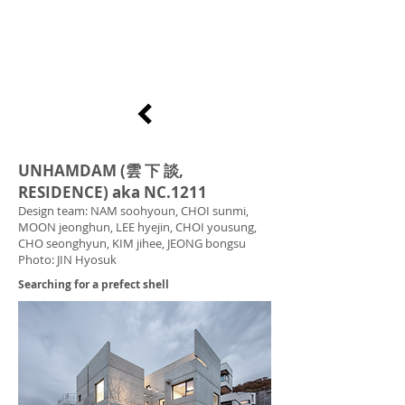
UNHAMDAM (
雲 下 談,
RESIDENCE) aka NC.1211
Design team: NAM soohyoun, CHOI sunmi,
MOON jeonghun, LEE hyejin, CHOI yousung,
CHO seonghyun, KIM jihee, JEONG bongsu
Photo: JIN Hyosuk
Searching for a prefect shell