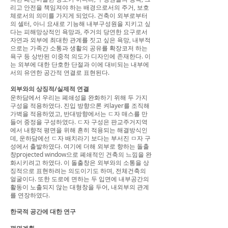
리고 안전을 책임져야 하는 배경으로서의 주거, 보호
체로서의 의미를 가지게 되었다. 건축이 외부로부터
의 셀터, 아니 요새로 기능해 내부구성원을 지키고 싶
다는 피해망상적인 욕망과, 주거의 당연한 요구로서
자연과 외부에 최대한 관계를 짓고 싶은 욕망, 내부적
으로는 가족간 소통과 생활의 공유를 확장코저 하는
욕구 등 상반된 이중적 의도가 디자인에 존재한다. 이
는 외부에 대한 단호한 단절과 이에 대비되는 내부에
서의 유연한 공간적 연결로 표현된다.
외부와의 상징적/실제적 연결
운하담에서 우리는 폐쇄성을 완화하기 위해 두 가지
구성을 적용하였다. 진입 방향으론 켜layer를 조직해
가벽을 적용하였고, 반대방향에서는 ㄷ자 매스를 만
들어 중정을 구성하였다. ㄷ자 구성은 판교주거지역
에서 내향적 평면을 위해 흔히 적용되는 해결방식인
데, 운하담에선 ㄷ자 배치라기 보다는 부서진 ㅁ자 구
성에서 출발하였다. 여기에 더해 외부로 향하는 돌출
창projected window으로 폐쇄적인 건축의 느낌을 완
화시키려고 하였다. 이 돌출창은 외부와의 소통을 상
징적으로 표현하려는 의도이기도 하며, 전체건축의
얼굴이다. 또한 도로에 면하는 두 입면에 내부공간의
활동이 노출되지 않는 대형창을 두어, 내외부의 관계
를 연장하였다.
한국적 공간에 대한 연구