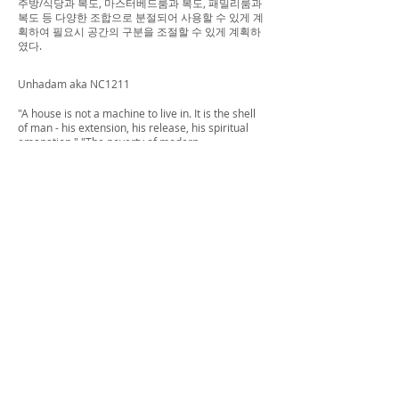
주방/식당과 복도, 마스터베드룸과 복도, 패밀리룸과
복도 등 다양한 조합으로 분절되어 사용할 수 있게 계
획하여 필요시 공간의 구분을 조절할 수 있게 계획하
였다.
Unhadam aka NC1211
"A house is not a machine to live in. It is the shell
of man - his extension, his release, his spiritual
emanation." "The poverty of modern
architecture," she later added, "stems from the
atrophy of sensuality."
- Eileen Gray E.1027
Housing as a fortress.
After experiencing the 911 catastrophe in New
York in person, residential space has come to
have a new meaning for me. It was not a place
where a social unit stays or a fashionable place by
lifestyle choice, but rather as a solid backdrop
responsible for the well-being and safety of its
residents. There are conflicting dual intentions in
the design, such as the delusional desire to
protect internal members by functioning as a
shelter from the outside, versus the desire to build
a maximum relationship with nature, and