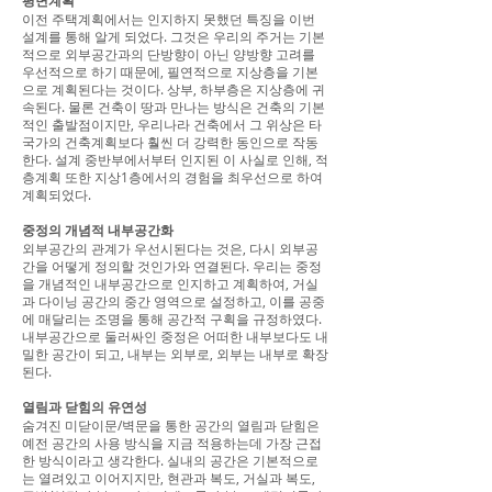
평면계획
이전 주택계획에서는 인지하지 못했던 특징을 이번
설계를 통해 알게 되었다. 그것은 우리의 주거는 기본
적으로 외부공간과의 단방향이 아닌 양방향 고려를
우선적으로 하기 때문에, 필연적으로 지상층을 기본
으로 계획된다는 것이다. 상부, 하부층은 지상층에 귀
속된다. 물론 건축이 땅과 만나는 방식은 건축의 기본
적인 출발점이지만, 우리나라 건축에서 그 위상은 타
국가의 건축계획보다 훨씬 더 강력한 동인으로 작동
한다. 설계 중반부에서부터 인지된 이 사실로 인해, 적
층계획 또한 지상1층에서의 경험을 최우선으로 하여
계획되었다.
중정의 개념적 내부공간화
외부공간의 관계가 우선시된다는 것은, 다시 외부공
간을 어떻게 정의할 것인가와 연결된다. 우리는 중정
을 개념적인 내부공간으로 인지하고 계획하여, 거실
과 다이닝 공간의 중간 영역으로 설정하고, 이를 공중
에 매달리는 조명을 통해 공간적 구획을 규정하였다.
내부공간으로 둘러싸인 중정은 어떠한 내부보다도 내
밀한 공간이 되고, 내부는 외부로, 외부는 내부로 확장
된다.
열림과 닫힘의 유연성
숨겨진 미닫이문/벽문을 통한 공간의 열림과 닫힘은
예전 공간의 사용 방식을 지금 적용하는데 가장 근접
한 방식이라고 생각한다. 실내의 공간은 기본적으로
는 열려있고 이어지지만, 현관과 복도, 거실과 복도,